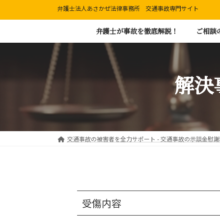
コ
ナ
弁護士法人あさかぜ法律事務所 交通事故専門サイト
ン
ビ
弁護士が事故を徹底解説！
ご相談
テ
ゲ
ン
ー
ツ
シ
解決
へ
ョ
ス
ン
キ
に
ッ
移
プ
動
交通事故の被害者を全力サポート - 交通事故の示談金慰
受傷内容