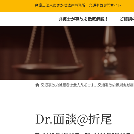
コ
ナ
弁護士法人あさかぜ法律事務所 交通事故専門サイト
ン
ビ
弁護士が事故を徹底解説！
ご相談
テ
ゲ
ン
ー
ツ
シ
へ
ョ
ス
ン
キ
に
ッ
移
プ
動
交通事故の被害者を全力サポート - 交通事故の示談金慰
Dr.面談@折尾
最