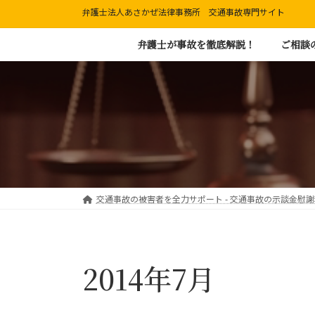
コ
ナ
弁護士法人あさかぜ法律事務所 交通事故専門サイト
ン
ビ
弁護士が事故を徹底解説！
ご相談
テ
ゲ
ン
ー
ツ
シ
へ
ョ
ス
ン
キ
に
ッ
移
プ
動
交通事故の被害者を全力サポート - 交通事故の示談金慰
2014年7月