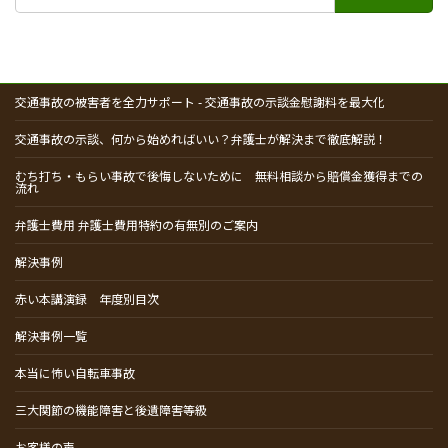
交通事故の被害者を全力サポート - 交通事故の示談金慰謝料を最大化
交通事故の示談、何から始めればいい？弁護士が解決まで徹底解説！
むち打ち・もらい事故で後悔しないために 無料相談から賠償金獲得までの
流れ
弁護士費用 弁護士費用特約の有無別のご案内
解決事例
赤い本講演録 年度別目次
解決事例一覧
本当に怖い自転車事故
三大関節の機能障害と後遺障害等級
お客様の声