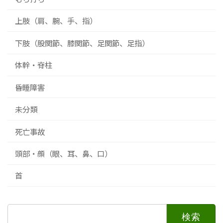
上肢（肩、腕、手、指）
下肢（股関節、膝関節、足関節、足指）
体幹・脊柱
昏睡障害
未分類
死亡事故
頭部・顔（眼、耳、鼻、口）
首
検
索: