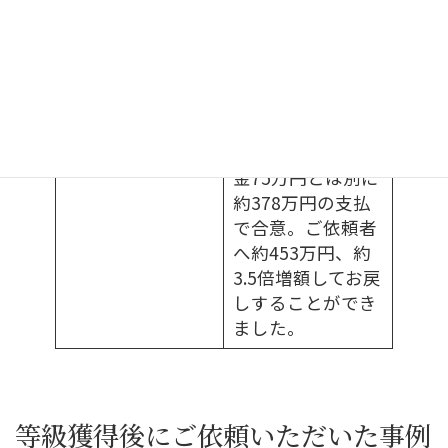
300万円まで増額
しましたが、それ
以上の増額を保険
会社が拒んだた
め、紛争処理セン
ターに申し立てを
行い、自賠責保険
金75万円とは別に
約378万円の支払
で合意。ご依頼者
へ約453万円、約
3.5倍増額してお戻
しすることができ
ました。
等級獲得後にご依頼いただいた事例