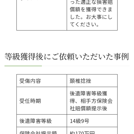
った適正な損害賠
償額を獲得できま
した。お大事にし
てください。
等級獲得後にご依頼いただいた事例
受傷内容
頚椎捻挫
後遺障害等級獲
受任時期
得、相手方保険会
社賠償額提示後
後遺障害等級
14級9号
保険会社提示額
約170万円