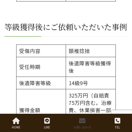
等級獲得後にご依頼いただいた事例
受傷内容
頚椎捻挫
後遺障害等級獲得
受任時期
後
後遺障害等級
14級9号
325万円（自賠責
75万円含む。治療
獲得金額
費、休業損害一部
既払い102万円を
除く。）
HOME
LINE
お問い合わせ
TEL